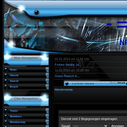
Main Navigation
03.01.2014 um 11:52 Uhr
Frohes Neues Ja...
News
31.12.2012 um 12:26 Uhr
Gbook
Guten Rutsch in...
Search
Board
Clan Navigation
Teams
Members
Derzeit sind 2 Begegnungen eingetragen.
Membermap
Squad