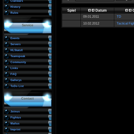
Clanwars
History
Spiel
Datum
G
Rules
09.01.2011
TD
10.02.2012
Tactical Fig
Service
Events
Servers
HLStatsX
Teamspeak
Community
Links
FAQ
Gallerys
ToDo List
Contact
Joinus
Fightus
Mailus
Imprint