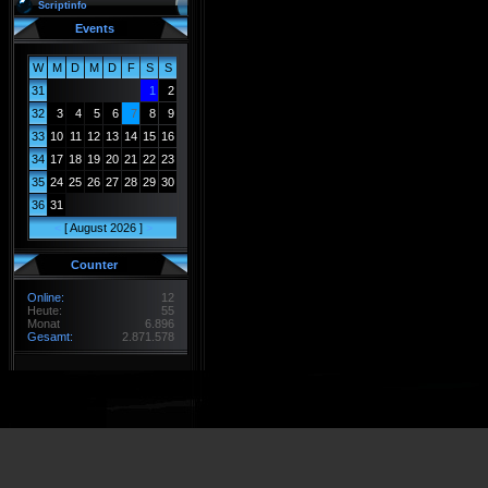
Scriptinfo
Events
W
M
D
M
D
F
S
S
31
1
2
32
3
4
5
6
7
8
9
33
10
11
12
13
14
15
16
34
17
18
19
20
21
22
23
35
24
25
26
27
28
29
30
36
31
<
[ August 2026 ]
>
Counter
Online:
12
Heute:
55
Monat
6.896
Gesamt:
2.871.578