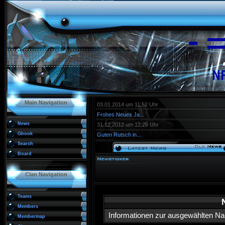
Main Navigation
03.01.2014 um 11:52 Uhr
Frohes Neues Ja...
News
31.12.2012 um 12:26 Uhr
Gbook
Guten Rutsch in...
Search
Board
Clan Navigation
Teams
Members
Informationen zur ausgewählten Nac
Membermap