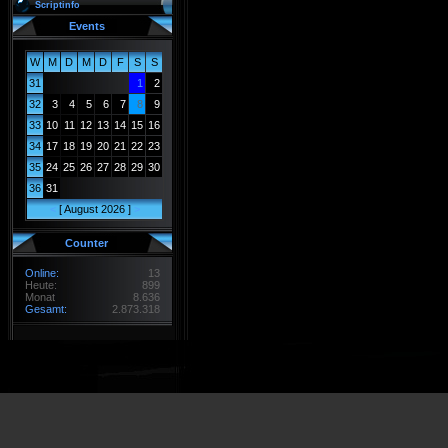
Scriptinfo
Events
W
M
D
M
D
F
S
S
31
1
2
32
3
4
5
6
7
8
9
33
10
11
12
13
14
15
16
34
17
18
19
20
21
22
23
35
24
25
26
27
28
29
30
36
31
<
[ August 2026 ]
>
Counter
Online:
13
Heute:
899
Monat
8.636
Gesamt:
2.873.318