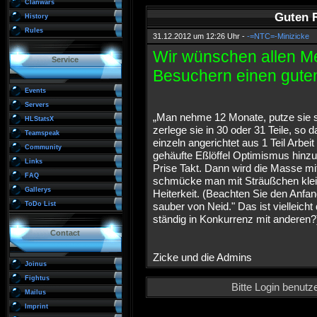
Clanwars
Guten R
History
Rules
31.12.2012 um 12:26 Uhr -
-=NTC=-Minizicke
Wir wünschen allen M
Service
Besuchern einen guten
Events
Servers
„Man nehme 12 Monate, putze sie sa
HLStatsX
zerlege sie in 30 oder 31 Teile, so d
Teamspeak
einzeln angerichtet aus 1 Teil Arbe
Community
gehäufte Eßlöffel Optimismus hinzu,
Links
Prise Takt. Dann wird die Masse mit
FAQ
schmücke man mit Sträußchen klein
Gallerys
Heiterkeit. (Beachten Sie den Anfa
ToDo List
sauber von Neid." Das ist vielleich
ständig in Konkurrenz mit anderen?
Contact
Zicke und die Admins
Joinus
Fightus
Bitte Login benut
Mailus
Imprint