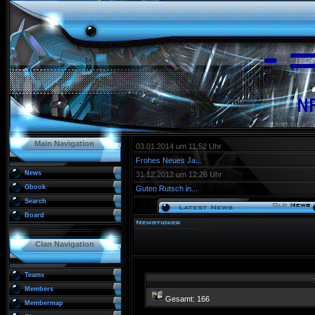
Main Navigation
03.01.2014 um 11:52 Uhr
Frohes Neues Ja...
News
31.12.2012 um 12:26 Uhr
Gbook
Guten Rutsch in...
Search
Board
Clan Navigation
Teams
Members
Gesamt: 166
Membermap