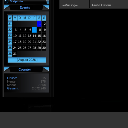
Scriptinfo
-=MaiLing=-
Frohe Ostern !!!
Events
W
M
D
M
D
F
S
S
31
1
2
32
3
4
5
6
7
8
9
33
10
11
12
13
14
15
16
34
17
18
19
20
21
22
23
35
24
25
26
27
28
29
30
36
31
<
[ August 2026 ]
>
Counter
Online:
15
Heute:
978
Monat
7.558
Gesamt:
2.872.240