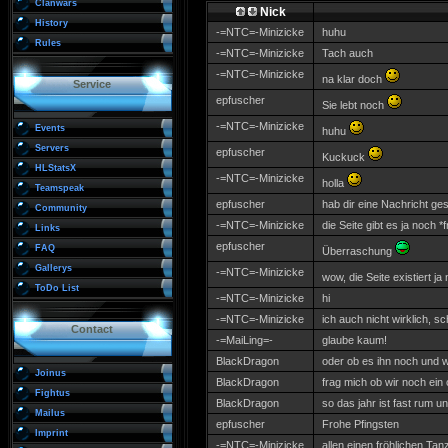
Clanwars
Nick
History
-=NTC=-Minizicke
huhu
Rules
-=NTC=-Minizicke
Tach auch
-=NTC=-Minizicke
na klar doch
Service
epfuscher
Sie lebt noch
-=NTC=-Minizicke
Events
huhu
Servers
epfuscher
Kuckuck
HLStatsX
-=NTC=-Minizicke
holla
Teamspeak
epfuscher
hab dir eine Nachricht ge
Community
-=NTC=-Minizicke
die Seite gibt es ja noch *
Links
epfuscher
FAQ
Überraschung
Gallerys
-=NTC=-Minizicke
wow, die Seite existiert ja
ToDo List
-=NTC=-Minizicke
hi
-=NTC=-Minizicke
ich auch nicht wirklich, 
Contact
-=MaiLing=-
glaube kaum!
BlackDragon
oder ob es ihn noch und w
Joinus
BlackDragon
frag mich ob wir noch ein 
Fightus
BlackDragon
so das jahr ist fast rum un
Mailus
epfuscher
Frohe Pfingsten
Imprint
-=NTC=-Minizicke
allen einen fröhlichen Tan