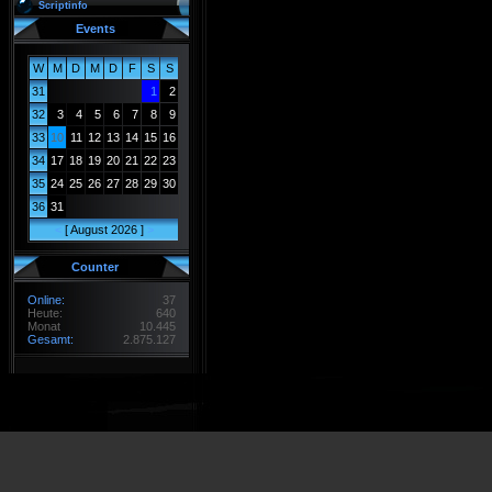
Scriptinfo
Events
W
M
D
M
D
F
S
S
31
1
2
32
3
4
5
6
7
8
9
33
10
11
12
13
14
15
16
34
17
18
19
20
21
22
23
35
24
25
26
27
28
29
30
36
31
<
[ August 2026 ]
>
Counter
Online:
37
Heute:
640
Monat
10.445
Gesamt:
2.875.127