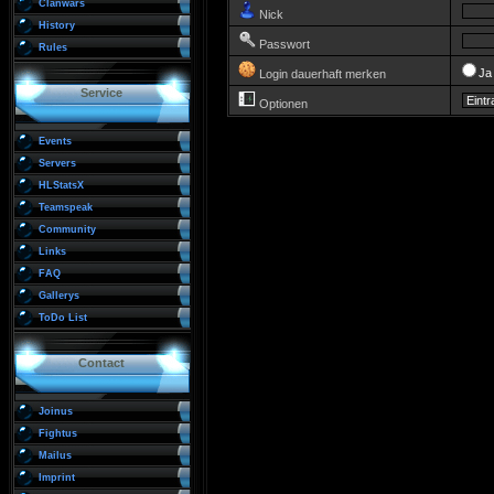
Clanwars
Nick
History
Passwort
Rules
J
Login dauerhaft merken
Service
Optionen
Events
Servers
HLStatsX
Teamspeak
Community
Links
FAQ
Gallerys
ToDo List
Contact
Joinus
Fightus
Mailus
Imprint