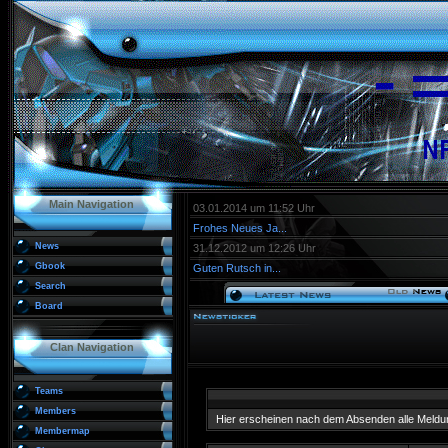
Main Navigation
03.01.2014 um 11:52 Uhr
Frohes Neues Ja...
News
31.12.2012 um 12:26 Uhr
Gbook
Guten Rutsch in...
Search
Board
Clan Navigation
Teams
Members
Hier erscheinen nach dem Absenden alle Meldu
Membermap