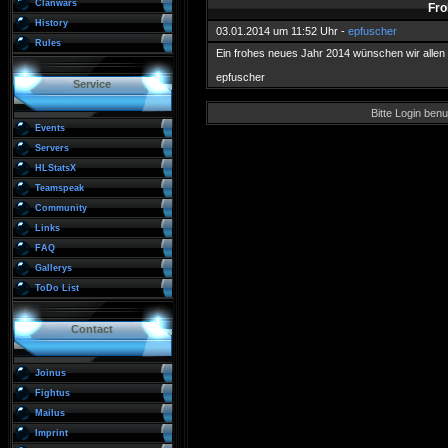
Clanwars
Fro
History
03.01.2014 um 11:52 Uhr -
epfuscher
Rules
Ein frohes neues Jahr 2014 wünschen wir allen
epfuscher
Service
Bitte Login be
Events
Servers
HLStatsX
Teamspeak
Community
Links
FAQ
Gallerys
ToDo List
Contact
Joinus
Fightus
Mailus
Imprint