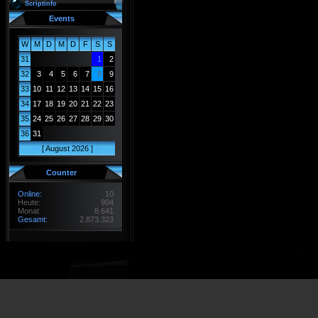
Scriptinfo
Events
W
M
D
M
D
F
S
S
31
1
2
32
3
4
5
6
7
8
9
33
10
11
12
13
14
15
16
34
17
18
19
20
21
22
23
35
24
25
26
27
28
29
30
36
31
<
[ August 2026 ]
>
Counter
Online:
10
Heute:
904
Monat
8.641
Gesamt:
2.873.323