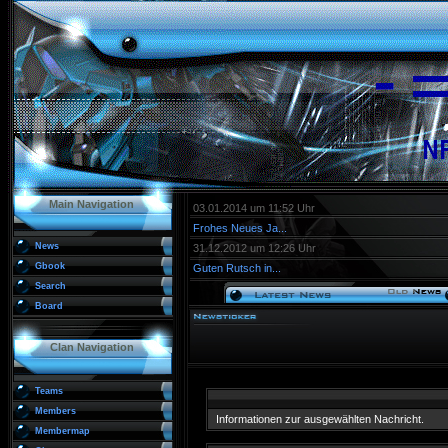
Main Navigation
03.01.2014 um 11:52 Uhr
Frohes Neues Ja...
News
31.12.2012 um 12:26 Uhr
Gbook
Guten Rutsch in...
Search
Board
Clan Navigation
Teams
Members
Informationen zur ausgewählten Nachricht.
Membermap