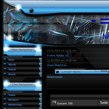
Main Navigation
03.01.2014 um 11:52 Uhr
Frohes Neues Ja...
News
31.12.2012 um 12:26 Uhr
Gbook
Guten Rutsch in...
Search
Board
Clan Navigation
Teams
Members
Seite
Gesamt: 166
Membermap