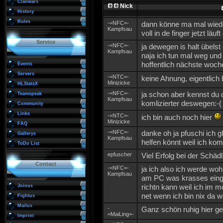
Clanwars
Nick
History
Rules
-=NFC=-
dann könne ma mal wiede
Kampfsau
voll in de finger jetzt läu
Service
-=NFC=-
ja dewegen is halt übelst
Kampfsau
naja ich tun mal weg und
hoffentlich nächste woche
Events
Servers
-=NTC=-
keine Ahnung, eigentlich
Minizicke
HLStatsX
-=NFC=-
ja schon aber kennst du d
Teamspeak
Kampfsau
komlizierter deswegen:-(
Community
Links
-=NTC=-
ich bin auch noch hier
Minizicke
FAQ
-=NFC=-
danke oh ja pfuschi ich gl
Gallerys
Kampfsau
helfen könnt weil ich kom
ToDo List
epfuscher
Viel Erfolg bei der Schäd
Contact
-=NFC=-
ja ich also ich werde wohl
Kampfsau
am PC was krasses einge
richtn kann weil ich im 
Joinus
net wenn ich bin nix da 
Fightus
Mailus
-
Ganz schön ruhig hier ge
=MaiLing=-
Imprint