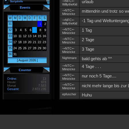
-=NFC=-
urlaub
Scriptinfo
WillytheKid
Events
-=NTC=-
mittendrin und trotz so
Minizicke
W
M
D
M
D
F
S
S
-=NFC=-
-1 Tag und Weltuntergan
WillytheKid
31
1
2
-=NTC=-
1 Tag
32
3
4
5
6
7
8
9
Minizicke
33
10
11
12
13
14
15
16
-=NTC=-
2 Tage
34
17
18
19
20
21
22
23
Minizicke
35
24
25
26
27
28
29
30
-=NTC=-
3 Tage
Minizicke
36
31
Nightmare
bald gehts ab ^^
<
[ August 2026 ]
>
-=NTC=-
4 Tage . . .
Minizicke
Counter
-=NTC=-
nur noch 5 Tage....
Online:
13
Minizicke
Heute:
973
-=NTC=-
nicht mehr lange bis zur
Monat
7.553
Minizicke
Gesamt:
2.872.235
epfuscher
Huhu