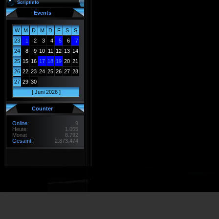
Scriptinfo
Events
W
M
D
M
D
F
S
S
23
1
2
3
4
5
6
7
24
8
9
10
11
12
13
14
25
15
16
17
18
19
20
21
26
22
23
24
25
26
27
28
27
29
30
<
[ Juni 2026 ]
>
Counter
Online:
9
Heute:
1.055
Monat
8.792
Gesamt:
2.873.474