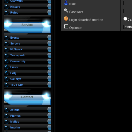
Clanwars
Nick
History
Passwort
Rules
J
Login dauerhaft merken
Service
Optionen
Events
Servers
HLStatsX
Teamspeak
Community
Links
FAQ
Gallerys
ToDo List
Contact
Joinus
Fightus
Mailus
Imprint