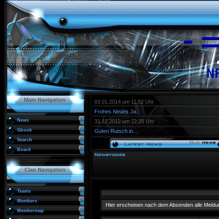
Main Navigation
03.01.2014 um 11:52 Uhr
Frohes Neues Ja...
News
31.12.2012 um 12:26 Uhr
Gbook
Guten Rutsch in...
Search
Board
Clan Navigation
Teams
Members
Hier erscheinen nach dem Absenden alle Meldu
Membermap