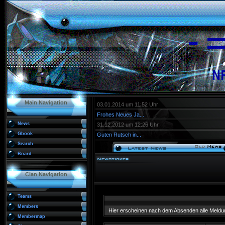
Main Navigation
03.01.2014 um 11:52 Uhr
Frohes Neues Ja...
News
31.12.2012 um 12:26 Uhr
Gbook
Guten Rutsch in...
Search
Board
Clan Navigation
Teams
Members
Hier erscheinen nach dem Absenden alle Meldu
Membermap