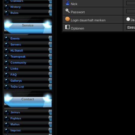
Clanwars
Nick
History
Passwort
Rules
J
Login dauerhaft merken
Service
Optionen
Events
Servers
HLStatsX
Teamspeak
Community
Links
FAQ
Gallerys
ToDo List
Contact
Joinus
Fightus
Mailus
Imprint