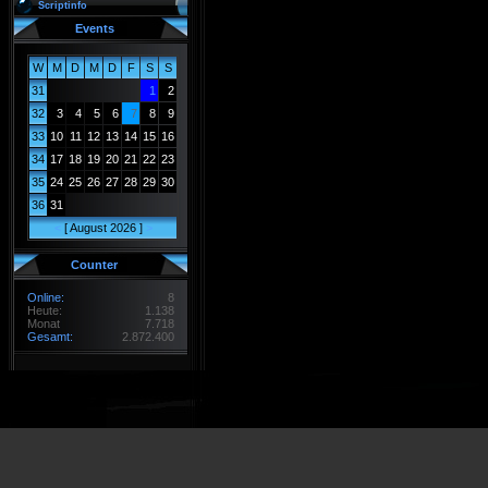
Scriptinfo
Events
W
M
D
M
D
F
S
S
31
1
2
32
3
4
5
6
7
8
9
33
10
11
12
13
14
15
16
34
17
18
19
20
21
22
23
35
24
25
26
27
28
29
30
36
31
<
[ August 2026 ]
>
Counter
Online:
8
Heute:
1.138
Monat
7.718
Gesamt:
2.872.400