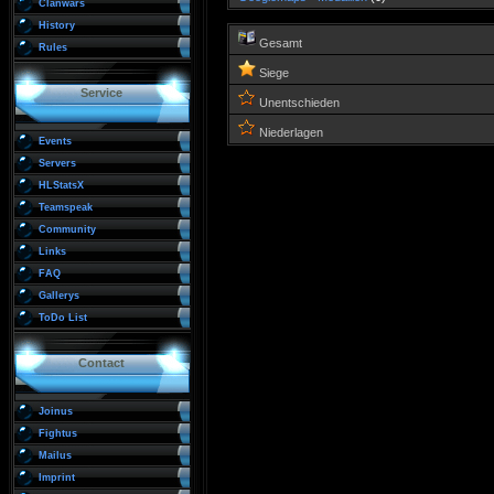
Clanwars
History
Gesamt
Rules
Siege
Service
Unentschieden
Niederlagen
Events
Servers
HLStatsX
Teamspeak
Community
Links
FAQ
Gallerys
ToDo List
Contact
Joinus
Fightus
Mailus
Imprint