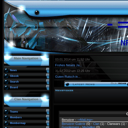
Main Navigation
03.01.2014 um 11:52 Uhr
Frohes Neues Ja...
News
31.12.2012 um 12:26 Uhr
Gbook
Guten Rutsch in...
Search
Board
Clan Navigation
Teams
C
Members
Benutzer -
-=MaiLing=-
Membermap
Benutzer-Galerie
(0) -
Clan
(1) - Clanwars (1) -
Googlemaps
-
Medaillen
(0)