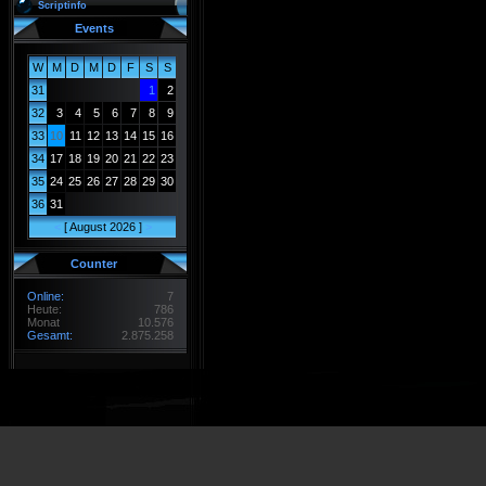
Scriptinfo
Events
W
M
D
M
D
F
S
S
31
1
2
32
3
4
5
6
7
8
9
33
10
11
12
13
14
15
16
34
17
18
19
20
21
22
23
35
24
25
26
27
28
29
30
36
31
<
[ August 2026 ]
>
Counter
Online:
7
Heute:
786
Monat
10.576
Gesamt:
2.875.258