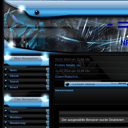
Main Navigation
03.01.2014 um 11:52 Uhr
Frohes Neues Ja...
News
31.12.2012 um 12:26 Uhr
Gbook
Guten Rutsch in...
Search
Board
Clan Navigation
Teams
Members
Der ausgewählte Benutzer wurde Deaktiviert
Membermap