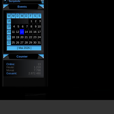
Scriptinfo
Events
W
M
D
M
D
F
S
S
18
1
2
3
19
4
5
6
7
8
9
10
20
11
12
13
14
15
16
17
21
18
19
20
21
22
23
24
22
25
26
27
28
29
30
31
<
[ Mai 2026 ]
>
Counter
Online:
13
Heute:
1.218
Monat
7.798
Gesamt:
2.872.480