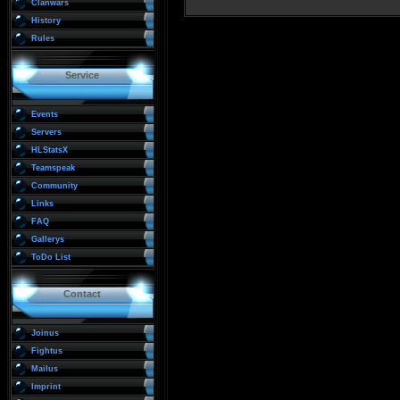
Clanwars
History
Rules
Service
Events
Servers
HLStatsX
Teamspeak
Community
Links
FAQ
Gallerys
ToDo List
Contact
Joinus
Fightus
Mailus
Imprint