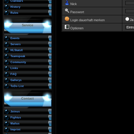
Clanwars
Nick
History
Passwort
Rules
J
Login dauerhaft merken
Service
Optionen
Events
Servers
HLStatsX
Teamspeak
Community
Links
FAQ
Gallerys
ToDo List
Contact
Joinus
Fightus
Mailus
Imprint