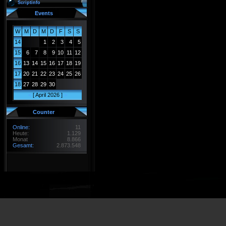
Scriptinfo
Events
W
M
D
M
D
F
S
S
14
1
2
3
4
5
15
6
7
8
9
10
11
12
16
13
14
15
16
17
18
19
17
20
21
22
23
24
25
26
18
27
28
29
30
<
[ April 2026 ]
>
Counter
Online:
11
Heute:
1.129
Monat
8.866
Gesamt:
2.873.548