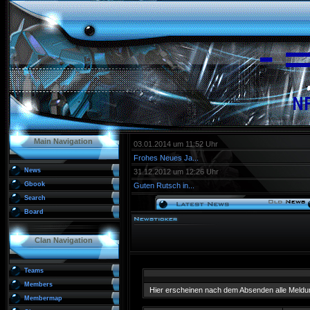
Main Navigation
03.01.2014 um 11:52 Uhr
Frohes Neues Ja...
News
31.12.2012 um 12:26 Uhr
Gbook
Guten Rutsch in...
Search
Board
Clan Navigation
Teams
Members
Hier erscheinen nach dem Absenden alle Meldu
Membermap