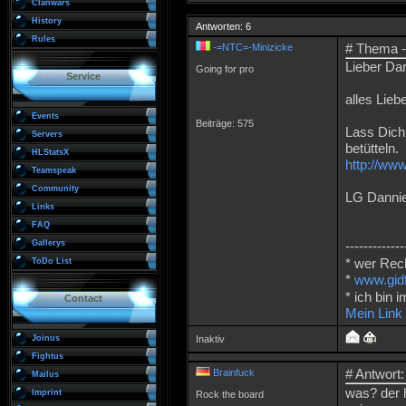
Clanwars
History
Antworten: 6
Rules
# Thema -
-=NTC=-Minizicke
Lieber Da
Going for pro
Service
alles Lie
Events
Beiträge: 575
Lass Dich
Servers
betütteln.
HLStatsX
http://w
Teamspeak
Community
LG Danni
Links
FAQ
Gallerys
-------------
* wer Rech
ToDo List
*
www.gidf
* ich bin 
Contact
Mein Link
Joinus
Inaktiv
Fightus
# Antwort:
Brainfuck
Mailus
was? der 
Imprint
Rock the board