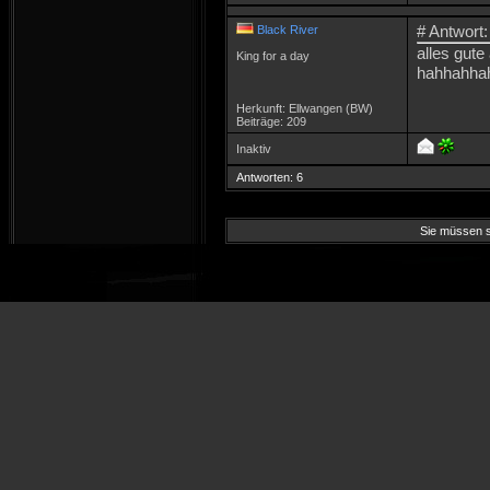
# Antwort:
Black River
alles gute
King for a day
hahhahha
Herkunft: Ellwangen (BW)
Beiträge: 209
Inaktiv
Antworten: 6
Sie müssen si