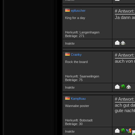
# Antwort:
epfuscher
Ja dann au
King for a day
Herkunft: Langenhagen
Beiträge: 271
Inaktiv
# Antwort:
Cranky
auch von m
Rock the board
Herkunft: Saarwelingen
Beiträge: 75
Inaktiv
# Antwort:
Kampfsau
ach gut d
Wannabe poster
gute nacht
Herkunft: Bobstadt
Beiträge: 30
Inaktiv