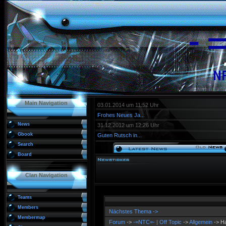
Main Navigation
03.01.2014 um 11:52 Uhr
Frohes Neues Ja...
News
31.12.2012 um 12:26 Uhr
Gbook
Guten Rutsch in...
Search
Board
Clan Navigation
Teams
Members
Nächstes Thema ->
Membermap
Forum
->
-=NTC=- | Off Topic
->
Allgemein
-> Ha