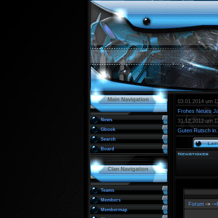
Main Navigation
03.01.2014 um 1
Frohes Neues Ja
News
31.12.2012 um 1
Gbook
Guten Rutsch in..
Search
Board
Clan Navigation
Teams
Members
Forum
->
-=
Membermap