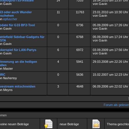
praylogos/TS3-Avatare
14
7203
18.04.2010 um 13:57 Uhr
on Gavin
von Gavin
S3 oder auch Wunder
11
11763
23.01.2010 um 10:30 Uhr
eschehen
von Gavin
on
epfuscher
pdate für G15 BF2-Tool
0
6736
05.09.2009 um 17:26 Uhr
on Gavin
von Gavin
attlefield Sidebar-Gadgets für
0
6768
05.09.2009 um 17:24 Uhr
ISTA
von Gavin
on Gavin
okerspiel für LAN-Partys
6
6972
03.09.2009 um 17:56 Uhr
on Gavin
von Gavin
rinnerung an die heiligen
4
5941
29.03.2008 um 22:26 Uhr
allen
on Master
IRC
0
5636
15.02.2007 um 12:23 Uhr
n flashertoy
ivestream mitschneiden
3
4648
06.09.2006 um 22:02 Uhr
on Meyns
Forum als gelese
emen
keine neuen Beiträge
neue Beiträge
Thema geschlo