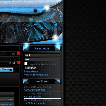
User Login
5
:
27
17
:
32
Login dauerhaft merken
Registrierung
Passwort vergessen
Last Forum
23.12.2012 um 13:27 Uhr
so last minuet Wei..
01.12.2012 um 10:54 Uhr
An und Verkauf
ues Thema
28.11.2012 um 14:15 Uhr
mh Scheich macht i..
n markieren