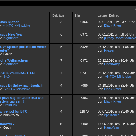
Beiträge
Hits
Letzter Beitrag
uten Rutsch
3
6866
09.01.2011 um 13:43 Uhr
on
-=NTC=-Minizicke
von
Black River
appy New Year
6
6971
05.01.2011 um 18:51 Uhr
on
Nightmare
von
|Crazy.BoomBoomM
OW-Spieler potentielle Amok-
5
8329
27.12.2010 um 01:05 Uhr
äufer?
von
FreZer
on Gavin
rohe Weihnachten
7
6972
25.12.2010 um 20:44 Uhr
on
Nightmare
von
DeathAngel
ROHE WEIHNACHTEN
4
6731
23.12.2010 um 07:23 Uhr
on
StuX
von
-=NTC=-Minizicke
appy Birthday nachträglich
4
7089
24.10.2010 um 22:44 Uhr
on
-=NTC=-Minizicke
von
Black River
o jetzt sag ich auch mal was
7
7863
09.09.2010 um 21:26 Uhr
u dem ganzen!!
von
Black River
on
Brainfuck
ad period for BTC
4
11870
03.07.2010 um 23:40 Uhr
on bomvrouw
von
epfuscher
indows 7
16
7490
17.06.2010 um 21:15 Uhr
on Gavin
von
Kampfsau