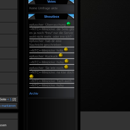
Votes
Keine Umfrage aktiv
Shoutbox
epfuscher: Überraschung
-=NTC=-Minizicke: die Seite gibt
es ja noch *freu* nur die Server
wohl nicht mehr, oder irre ich?
epfuscher: hab dir eine
Nachricht geschrieben
-=NTC=-Minizicke: holla
epfuscher: Kuckuck
-=NTC=-Minizicke: huhu
epfuscher: Sie lebt noch
-=NTC=-Minizicke: na klar doch
-=NTC=-Minizicke: Tach auch
-=NTC=-Minizicke: huhu
Archiv
Seite
<
1
[2]
n markieren
ssen