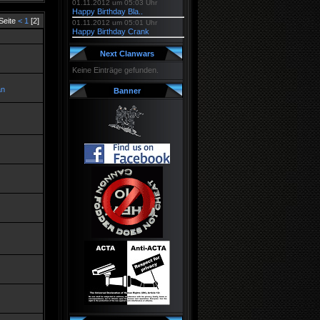
01.11.2012 um 05:03 Uhr
Happy Birthday Bla..
Seite
<
1
[2]
01.11.2012 um 05:01 Uhr
Happy Birthday Crank
Next Clanwars
Keine Einträge gefunden.
an
Banner