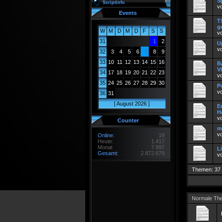
S
Scriptinfo
v
Events
T
g
W
M
D
M
D
F
S
S
v
31
1
2
U
v
32
3
4
5
6
7
8
9
33
10
11
12
13
14
15
16
B
V
34
17
18
19
20
21
22
23
v
35
24
25
26
27
28
29
30
P
v
36
31
<
[ August 2026 ]
>
E
H
v
Counter
m
vo
Online:
19
Heute:
1.417
Monat
7.997
L
Gesamt:
2.872.679
v
Themen: 37
Normale Th