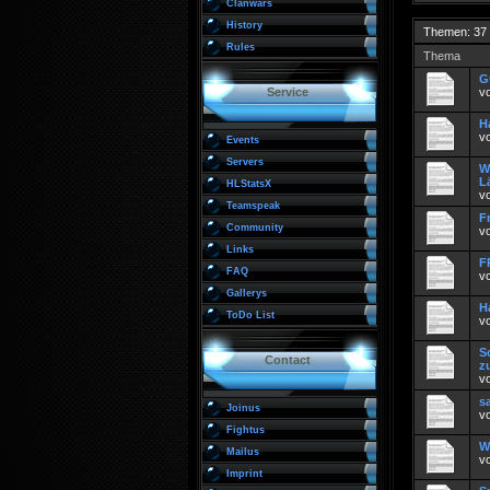
Clanwars
History
Themen: 37
Rules
Thema
G
Service
v
H
v
Events
Servers
W
L
HLStatsX
v
Teamspeak
F
Community
v
Links
F
FAQ
v
Gallerys
H
ToDo List
v
S
Contact
z
v
s
Joinus
v
Fightus
W
Mailus
v
Imprint