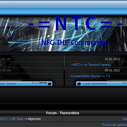
1:52 Uhr
10.02.2012
...
-=NTC=- vs Tactical Fighters
2:26 Uhr
09.01.2011
.
CounterStrike:Source vs TD
Forum - Themenliste
NTC=- | Off Topic
-> Allgemein
Ne
Forum als gelese